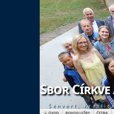
Sbor Církve
Šenvert, Kraslic
ÚVOD
BOHOSLUŽBY
ČETBA