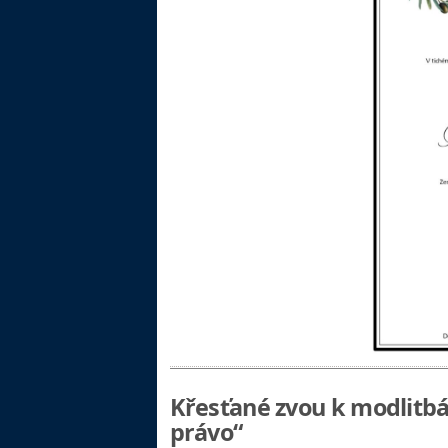
Křesťané zvou k modlitbá
právo“