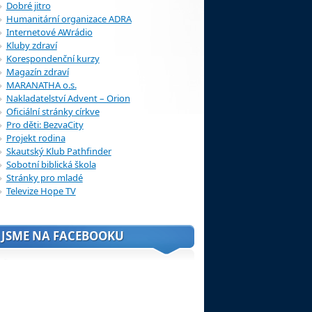
Dobré jitro
Humanitární organizace ADRA
Internetové AWrádio
Kluby zdraví
Korespondenční kurzy
Magazín zdraví
MARANATHA o.s.
Nakladatelství Advent – Orion
Oficiální stránky církve
Pro děti: BezvaCity
Projekt rodina
Skautský Klub Pathfinder
Sobotní biblická škola
Stránky pro mladé
Televize Hope TV
JSME NA FACEBOOKU