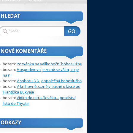
HLEDAT
NOVÉ KOMENTÁŘE
bozam
:
Pozvánka na velikonoční bohoslužbu
bozam
:
Hospodinova je země se vším, co je
na ní
bozam
:
V sobotu 3.3. je společná bohoslužba
bozam
:
V knihovně zazněly básně o lásce od
Františka Bukvaje
bozam
:
Vidím do nitra člověka… poselství
listu do Thyatir
ODKAZY