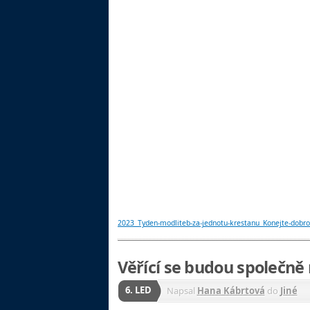
2023_Tyden-modliteb-za-jednotu-krestanu_Konejte-dobro
Věřící se budou společně
6. LED
Napsal
Hana Kábrtová
do
Jiné