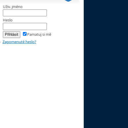
Uživ. jméno
Heslo
Pamatuj si mě
Zapomenuté heslo?