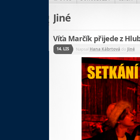
Jiné
Víťa Marčík přijede z Hlu
14. LIS
Napsal
Hana Kábrtová
do
Jiné