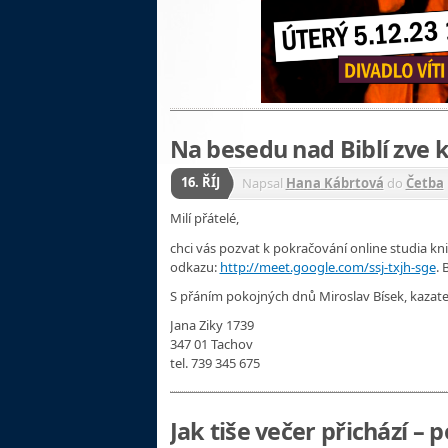
Na besedu nad Biblí zve k
16. ŘÍJ
Napsal
Hana Kábrtová
do
Četba
Milí přátelé,
chci vás pozvat k pokračování online studia kni
odkazu:
http://meet.google.com/ssj-txjh-sge
. 
S přáním pokojných dnů Miroslav Bísek, kazat
Jana Ziky 1739
347 01 Tachov
tel. 739 345 675
Jak tiše večer přichází –