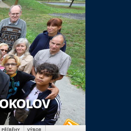
Sokolov
PŘÍBĚHY
VÝBOR