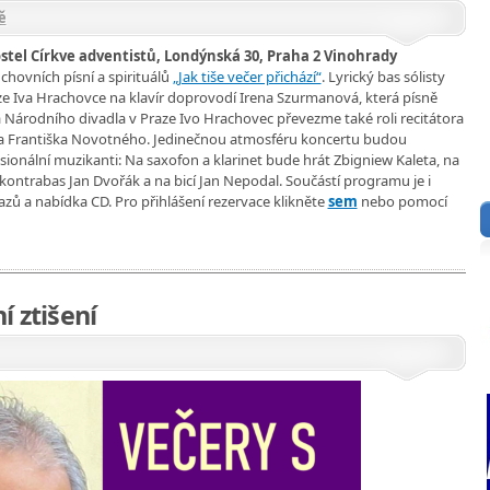
ě
Kostel Církve adventistů, Londýnská 30, Praha 2 Vinohrady
hovních písní a spirituálů
„Jak tiše večer přichází“
. Lyrický bas sólisty
e Iva Hrachovce na klavír doprovodí Irena Szurmanová, která písně
ta Národního divadla v Praze Ivo Hrachovec převezme také roli recitátora
a Františka Novotného. Jedinečnou atmosféru koncertu budou
sionální muzikanti: Na saxofon a klarinet bude hrát Zbigniew Kaleta, na
kontrabas Jan Dvořák a na bicí Jan Nepodal. Součástí programu je i
zů a nabídka CD. Pro přihlášení rezervace klikněte
sem
nebo pomocí
í ztišení