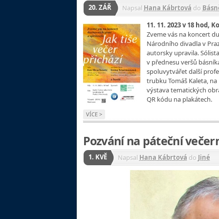
20. ZÁŘ
Napsal
Hana Kábrtová
do
Básn
11. 11. 2023 v 18 hod, 
Zveme vás na koncert duc
Národního divadla v Praz
autorsky upravila. Sólis
v přednesu veršů básník
spoluvytvářet další profe
trubku Tomáš Kaleta, na 
výstava tematických obra
QR kódu na plakátech.
VÍCE >
Pozvání na páteční večern
1. KVĚ
Napsal
Hana Kábrtová
do
Jiné