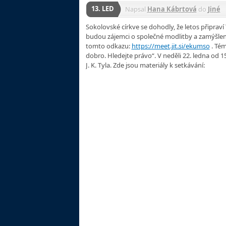
13. LED
Napsal
Hana Kábrtová
do
Jiné
Sokolovské církve se dohodly, že letos připraví
budou zájemci o společné modlitby a zamýšlení
tomto odkazu:
https://meet.jit.si/ekumso
. Tém
dobro. Hledejte právo“. V neděli 22. ledna od 
J. K. Tyla. Zde jsou materiály k setkávání: