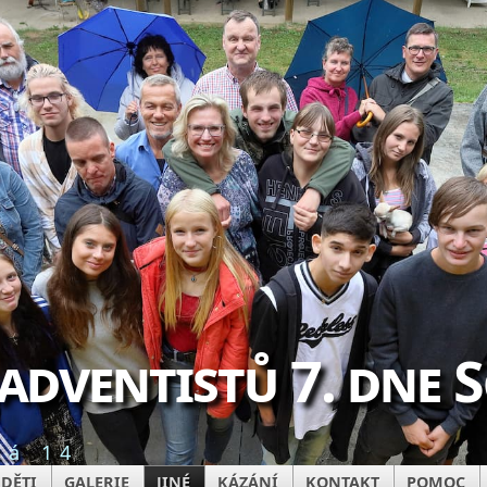
 adventistů 7. dne 
ká 14
DĚTI
GALERIE
JINÉ
KÁZÁNÍ
KONTAKT
POMOC