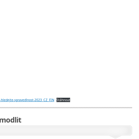
-hledejte-spravedlnost-2023_CZ_FIN
Stáhnout
 modlit