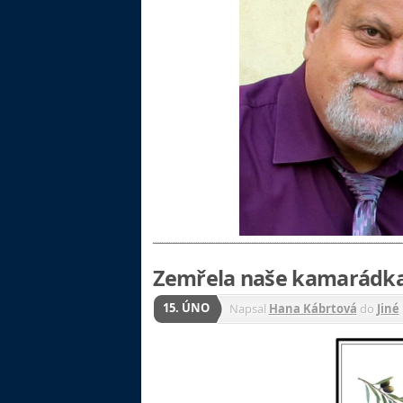
Zemřela naše kamarádka
15. ÚNO
Napsal
Hana Kábrtová
do
Jiné