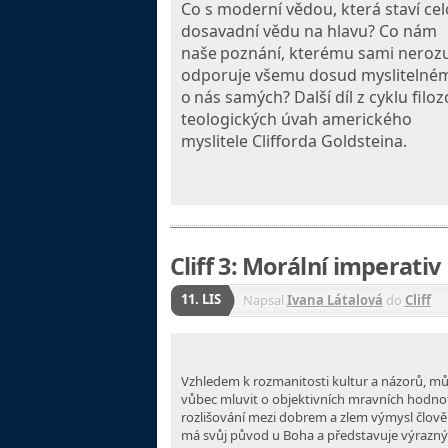
Co s moderní vědou, která staví ce
dosavadní vědu na hlavu? Co nám
naše
poznání, kterému sami nero
odporuje všemu dosud myslitelném
o
nás samých? Další díl z cyklu filoz
teologických úvah amerického
myslitele Clifforda Goldsteina.
Cliff 3: Morální imperativ
11. LIS
Napsal
Ivana Látalová
do
Cliff
Vzhledem k rozmanitosti kultur a názorů, 
vůbec mluvit o objektivních mravních hodno
rozlišování mezi dobrem a zlem výmysl člov
má svůj původ u Boha a představuje výrazný