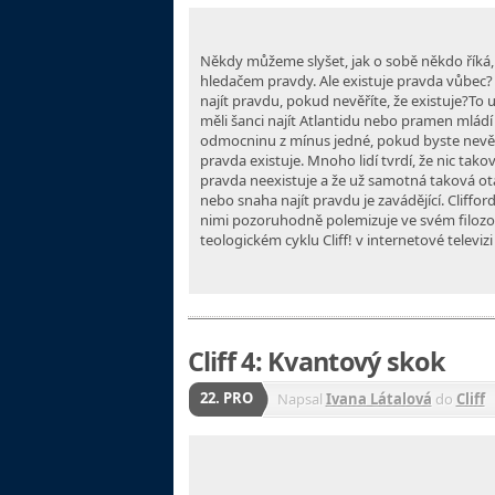
Někdy můžeme slyšet, jak o sobě někdo říká, 
hledačem pravdy. Ale
existuje pravda vůbec?
najít pravdu, pokud nevěříte, že existuje?
To u
měli šanci najít Atlantidu nebo pramen mlád
odmocninu
z mínus jedné, pokud byste nevěři
pravda existuje. Mnoho lidí tvrdí,
že nic tako
pravda neexistuje a že už samotná taková o
nebo
snaha najít pravdu je zavádějící.
Cliffor
nimi pozoruhodně
polemizuje ve svém filozo
teologickém cyklu Cliff! v internetové
televiz
Cliff 4: Kvantový skok
22. PRO
Napsal
Ivana Látalová
do
Cliff