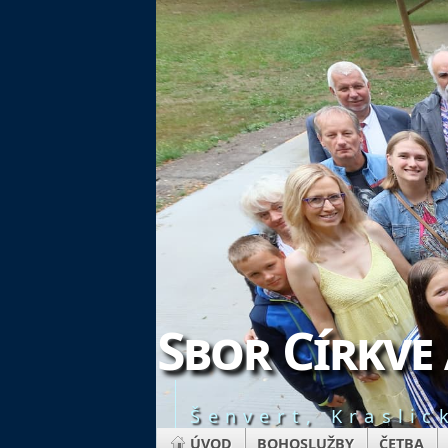
Sbor Církve
Šenvert, Kraslic
ÚVOD
BOHOSLUŽBY
ČETBA