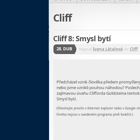
Cliff
Cliff 8: Smysl bytí
28. DUB
Napsal
Ivana Látalová
do
Cliff
Předcházel vznik člověka předem promyšlen
nebo jsme vznikli pouhou náhodou? Poslechně
zajímavou úvahu Clifforda Goldsteina tentok
Smysl bytí.
(Otevírejte prosím v Internet explorer nebo v Google 
Firefox nejsou v uvedeném programu plně funkční.)