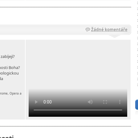
Žádné komentáře
zabíjejí?
nosti Boha?
teologickou
da
chrome, Opera a