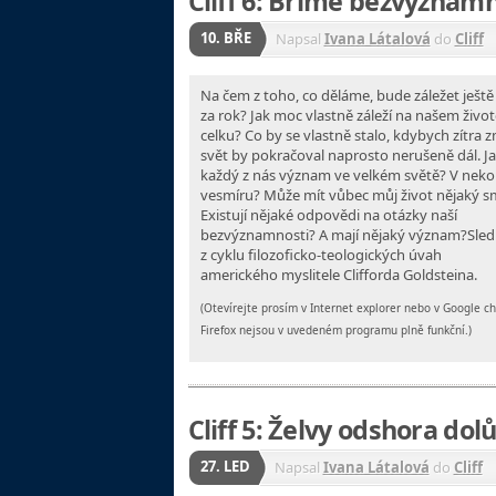
Cliff 6: Břímě bezvýznamn
10. BŘE
Napsal
Ivana Látalová
do
Cliff
Na čem z toho, co děláme, bude záležet ještě 
za rok? Jak moc vlastně záleží na našem život
celku? Co by se vlastně stalo, kdybych zítra z
svět by pokračoval naprosto nerušeně dál. J
každý z nás význam ve velkém světě? V ne
vesmíru? Může mít vůbec můj život nějaký s
Existují nějaké odpovědi na otázky naší
bezvýznamnosti? A mají nějaký význam?
Sled
z cyklu filozoficko-teologických úvah
amerického
myslitele Clifforda Goldsteina.
(Otevírejte prosím v Internet explorer nebo v Google 
Firefox nejsou v uvedeném programu plně funkční.)
Cliff 5: Želvy odshora dol
27. LED
Napsal
Ivana Látalová
do
Cliff