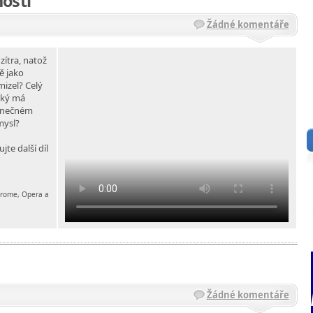
osti
Žádné komentáře
zítra, natož
ě jako
mizel? Celý
aký má
konečném
mysl?
ujte další díl
chrome, Opera a
ů
Žádné komentáře