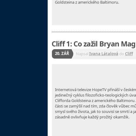
Goldsteina z amerického Baltimoru.
Cliff 1: Co zažil Bryan Ma
20. ZÁŘ
Napsal
Ivana Látalová
do
Cliff
Internetová televize HopeTV přináší v české
jedinečný cyklus filozoficko-teologických úv
Clifforda Goldsteina z amerického Baltimoru.
části se zamýšlí nad tím, zda člověk vůbec můž
smysl svého života, jak to souvisí se smrtí a j
zásadně ovlivňuje každý prožitý okamžik.