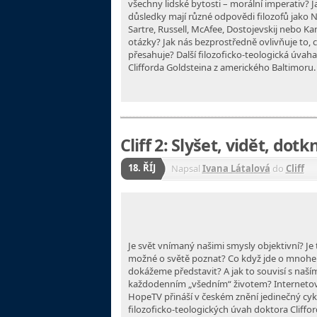
všechny lidské bytosti – morální imperativ? J
důsledky mají různé odpovědi filozofů jako N
Sartre, Russell, McAfee, Dostojevskij nebo Ka
otázky? Jak nás bezprostředně ovlivňuje to, 
přesahuje? Další filozoficko-teologická úvah
Clifforda Goldsteina z amerického Baltimoru.
Cliff 2: Slyšet, vidět, dot
18. ŘÍJ
Napsal
Ivana Látalová
do
Cliff
Je svět vnímaný našimi smysly objektivní? Je t
možné o světě poznat? Co když jde o mnohem
dokážeme představit? A jak to souvisí s naší
každodenním „všedním“ životem? Internetov
HopeTV přináší v českém znění jedinečný cyk
filozoficko-teologických úvah doktora Cliffo