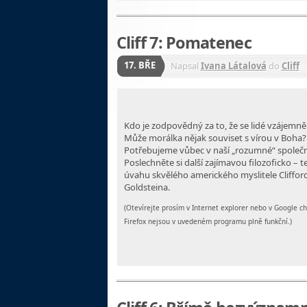
Cliff 7: Pomatenec
17. BŘE
Napsal
Ivana Látalová
do
Cliff
Kdo je zodpovědný za to, že se lidé vzájemně 
Může morálka nějak souviset s vírou v Boha?
Potřebujeme vůbec v naší „rozumné“ společ
Poslechněte si další zajímavou filozoficko – 
úvahu skvělého amerického myslitele Cliffor
Goldsteina.
(Otevírejte prosím v Internet explorer nebo v Google 
Firefox nejsou v uvedeném programu plně funkční.)