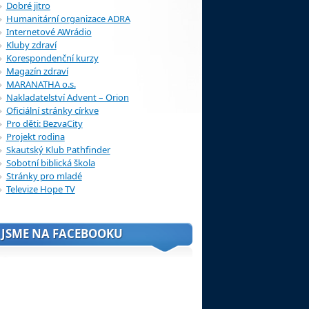
Dobré jitro
Humanitární organizace ADRA
Internetové AWrádio
Kluby zdraví
Korespondenční kurzy
Magazín zdraví
MARANATHA o.s.
Nakladatelství Advent – Orion
Oficiální stránky církve
Pro děti: BezvaCity
Projekt rodina
Skautský Klub Pathfinder
Sobotní biblická škola
Stránky pro mladé
Televize Hope TV
JSME NA FACEBOOKU