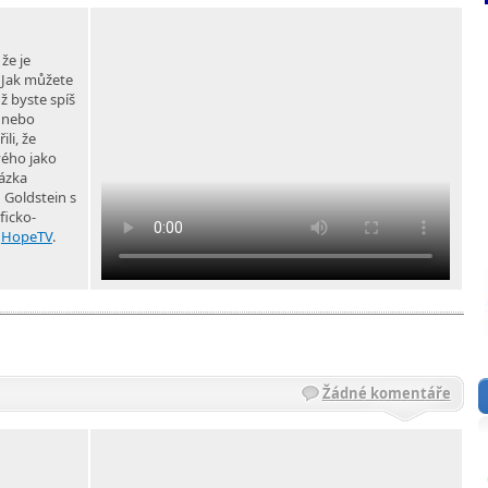
že je
 Jak můžete
ž byste spíš
í nebo
li, že
vého jako
tázka
d Goldstein s
ficko-
i
HopeTV
.
Žádné komentáře