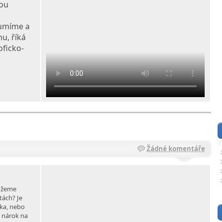
lou
zumíme a
u, říká
oficko-
Žádné komentáře
můžeme
tách? Je
ěka, nebo
 nárok na