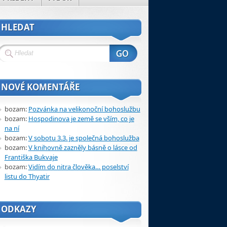
HLEDAT
NOVÉ KOMENTÁŘE
bozam
:
Pozvánka na velikonoční bohoslužbu
bozam
:
Hospodinova je země se vším, co je
na ní
bozam
:
V sobotu 3.3. je společná bohoslužba
bozam
:
V knihovně zazněly básně o lásce od
Františka Bukvaje
bozam
:
Vidím do nitra člověka… poselství
listu do Thyatir
ODKAZY