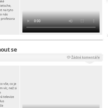
aké
ietsche,
nt na tyto
co nás
a profesora
knout se
Žádné komentáře
o vše, co je
 víc, než si
m
á televize
lus
rda