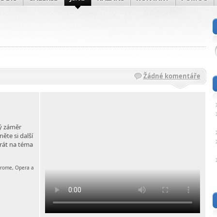
Žádné komentáře
ý záměr
te si další
rát na téma
chrome, Opera a