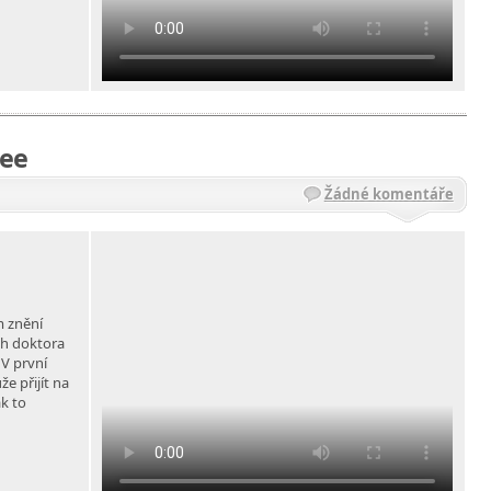
gee
Žádné komentáře
m znění
ah doktora
 V první
e přijít na
ak to