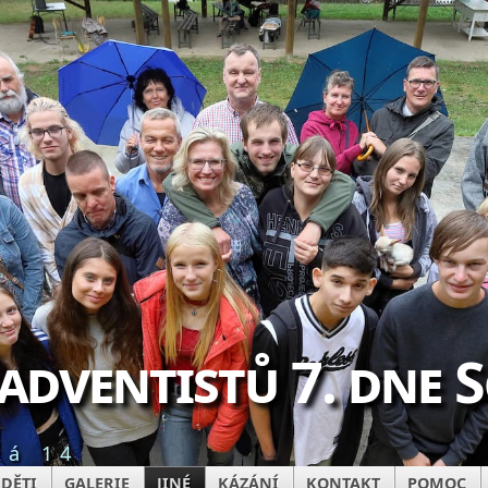
 adventistů 7. dne 
ká 14
DĚTI
GALERIE
JINÉ
KÁZÁNÍ
KONTAKT
POMOC