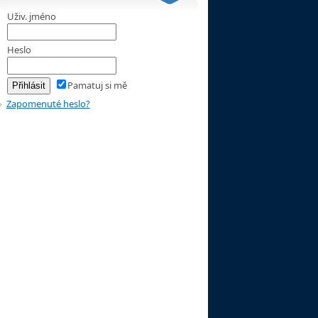
Uživ. jméno
Heslo
Pamatuj si mě
Zapomenuté heslo?