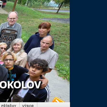
Sokolov
PŘÍBĚHY
VÝBOR