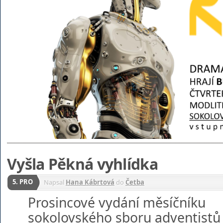
Vyšla Pěkná vyhlídka
5. PRO
Napsal
Hana Kábrtová
do
Četba
Prosincové vydání měsíčníku
sokolovského sboru adventistů