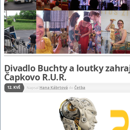
Divadlo Buchty a loutky zahra
Čapkovo R.U.R.
12. KVĚ
Napsal
Hana Kábrtová
do
Četba