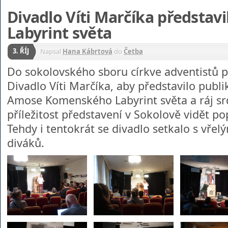
Divadlo Víti Marčíka předsta
Labyrint světa
3. ŘÍJ
Napsal
Hana Kábrtová
do
Četba
Do sokolovského sboru církve adventistů při
Divadlo Víti Marčíka, aby představilo publi
Amose Komenského Labyrint světa a ráj srd
příležitost představení v Sokolově vidět po
Tehdy i tentokrát se divadlo setkalo s vře
diváků.