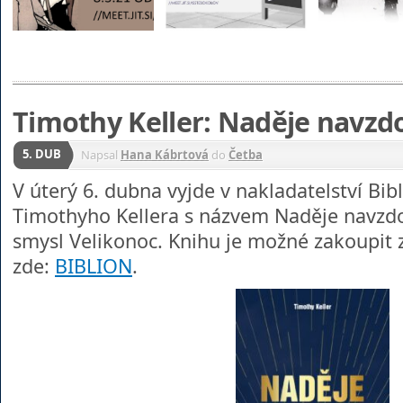
Timothy Keller: Naděje navzd
5. DUB
Napsal
Hana Kábrtová
do
Četba
V úterý 6. dubna vyjde v nakladatelství Bib
Timothyho Kellera s názvem Naděje navzdor
smysl Velikonoc. Knihu je možné zakoupit 
zde:
BIBLION
.