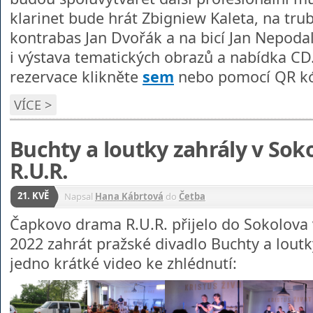
klarinet bude hrát Zbigniew Kaleta, na tru
kontrabas Jan Dvořák a na bicí Jan Nepoda
i výstava tematických obrazů a nabídka CD.
rezervace klikněte
sem
nebo pomocí QR kó
VÍCE >
Buchty a loutky zahrály v So
R.U.R.
21. KVĚ
Napsal
Hana Kábrtová
do
Četba
Čapkovo drama R.U.R. přijelo do Sokolova 
2022 zahrát pražské divadlo Buchty a loutky
jedno krátké video ke zhlédnutí: