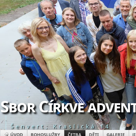
Sbor Církve advent
Šenvert, Kraslická 14
ÚVOD
BOHOSLUŽBY
ČETBA
DĚTI
GALERIE
J