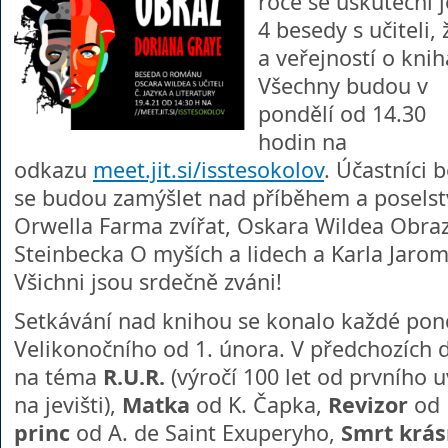
roce se uskuteční j
4 besedy s učiteli,
a veřejností o knih
Všechny budou v
pondělí od 14.30
hodin na
odkazu
meet.jit.si/isstesokolov
. Účastníci 
se budou zamýšlet nad příběhem a posels
Orwella Farma zvířat, Oskara Wildea Obra
Steinbecka O myších a lidech a Karla Jarom
Všichni jsou srdečně zváni!
Setkávání nad knihou se konalo každé pond
Velikonočního od 1. února. V předchozích 
na téma
R.U.R.
(výročí 100 let od prvního u
na jevišti),
Matka
od K. Čapka,
Revizor
od 
princ
od A. de Saint Exuperyho,
Smrt krás