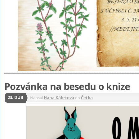
Pozvánka na besedu o knize
23. DUB
Napsal
Hana Kábrtová
do
Četba