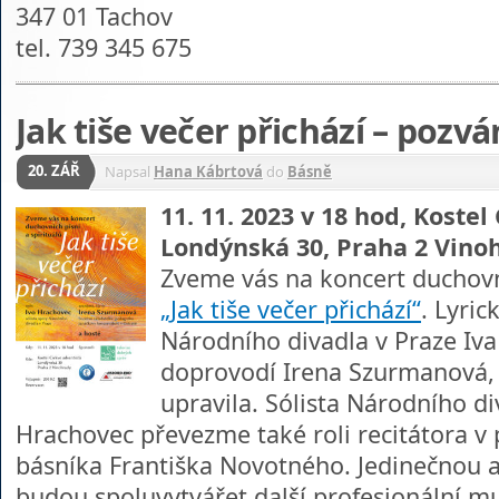
347 01 Tachov
tel. 739 345 675
Jak tiše večer přichází – pozv
20. ZÁŘ
Napsal
Hana Kábrtová
do
Básně
11. 11. 2023 v 18 hod, Kostel
Londýnská 30, Praha 2 Vino
Zveme vás na koncert duchovní
„Jak tiše večer přichází“
. Lyric
Národního divadla v Praze Iva
doprovodí Irena Szurmanová, 
upravila. Sólista Národního di
Hrachovec převezme také roli recitátora v
básníka Františka Novotného. Jedinečnou 
budou spoluvytvářet další profesionální mu