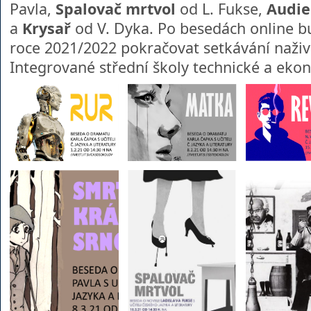
Pavla,
Spalovač mrtvol
od L. Fukse,
Audie
a
Krysař
od V. Dyka. Po besedách online b
roce 2021/2022 pokračovat setkávání naži
Integrované střední školy technické a ek