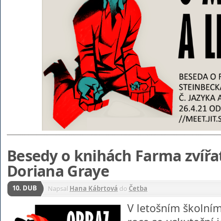
Besedy o knihách Farma zvířa
Doriana Graye
10. DUB
Napsal
Hana Kábrtová
do
Četba
V letošním školní