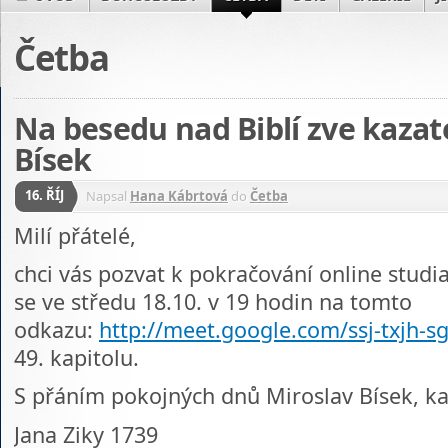
Četba
Na besedu nad Biblí zve kazat
Bísek
16. ŘÍJ
Napsal
Hana Kábrtová
do
Četba
Milí přátelé,
chci vás pozvat k pokračování online studia
se ve středu 18.10. v 19 hodin na tomto
odkazu:
http://meet.google.com/ssj-txjh-s
49. kapitolu.
S přáním pokojných dnů Miroslav Bísek, k
Jana Ziky 1739