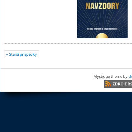
« Starší příspěvky
Mystique
theme by
di
ZDROJE R