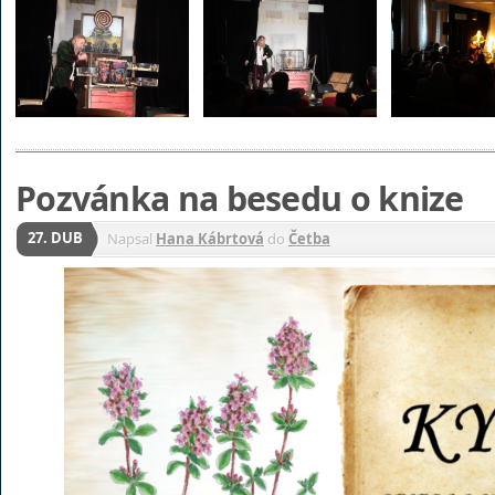
Pozvánka na besedu o knize
27. DUB
Napsal
Hana Kábrtová
do
Četba