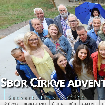
Sbor Církve advent
Šenvert, Kraslická 14
ÚVOD
BOHOSLUŽBY
ČETBA
DĚTI
GALERIE
J