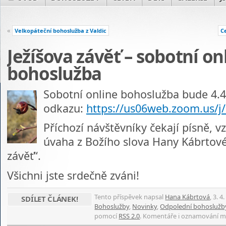
«
Velkopáteční bohoslužba z Valdic
C
Ježíšova závěť – sobotní on
bohoslužba
Sobotní online bohoslužba bude 4.4
odkazu:
https://us06web.zoom.us/j
Příchozí návštěvníky čekají písně, 
úvaha z Božího slova Hany Kábrtové
závěť“.
Všichni jste srdečně zváni!
Tento příspěvek napsal
Hana Kábrtová
, 3. 
SDÍLET ČLÁNEK!
Bohoslužby
,
Novinky
,
Odpolední bohoslužb
pomocí
RSS 2.0
. Komentáře i oznamování m